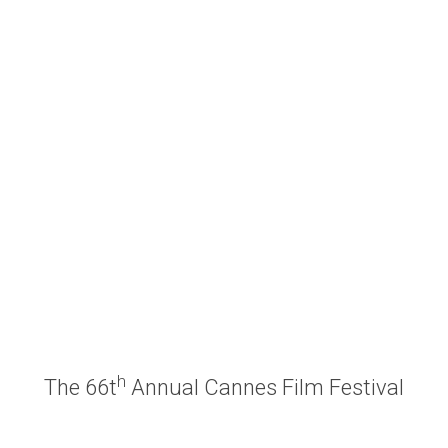
h
The 66t
Annual Cannes Film Festival
https://www.gettyimages.fr/photos/desert-