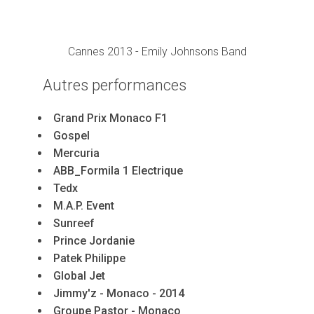
dancer-dinner-the-66th-annual-cannes-film-
festival
Cannes 2013 - Emily Johnsons Band
Autres
performances
Grand Prix Monaco F1
Gospel
Mercuria
ABB_Formila 1 Electrique
Tedx
M.A.P. Event
Sunreef
Prince Jordanie
Patek Philippe
Global Jet
Jimmy'z - Monaco - 2014
Groupe Pastor - Monaco