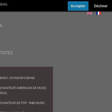
ibles.
Accepter
Décliner
IL
TISTES
EMILY JOHNSON'S BAND
CHANTEUR AMERICAN DE MUSIC
SOUL
CHANTEUR DE POP - R&B MUSIC